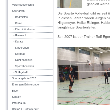
gespielt werde
Vereinsgeschichte
Sportarten
Die Sparte Volleyball gibt es sei
- Badminton
In diesen Jahren waren Jürgen Sc
Hilgemeyer, Heiko Elsinger, Hab
- Boule
langjährige Spartenleiter.
- Eltern/ Kindturnen
- Frauen II
Seit 2007 ist der Trainer Ralf Ege
- Karate
- Kindersport
- Korbball
- Rückenschule
- Sportabzeichen
- Volleyball
Sportangebote 2026
Ehrungen/Erinnerungen
Bilder
Kontakt
Impressum
DSGVO- Datenschutz-