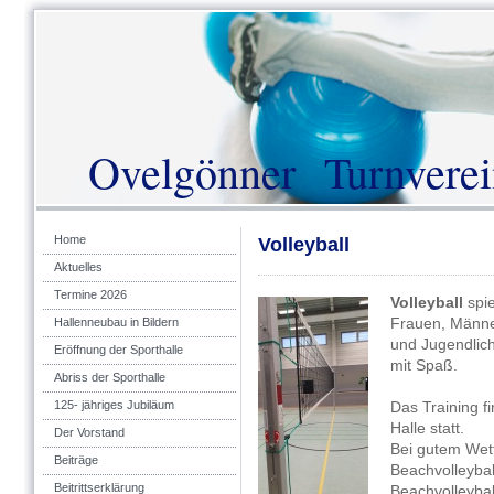
Ovelgönner Turnverei
Home
Volleyball
Aktuelles
Termine 2026
Volleyball
spie
Frauen, Männe
Hallenneubau in Bildern
und Jugendlich
Eröffnung der Sporthalle
mit Spaß.
Abriss der Sporthalle
125- jähriges Jubiläum
Das Training f
Halle statt.
Der Vorstand
Bei gutem Wett
Beiträge
Beachvolleybal
Beitrittserklärung
Beachvolleybal