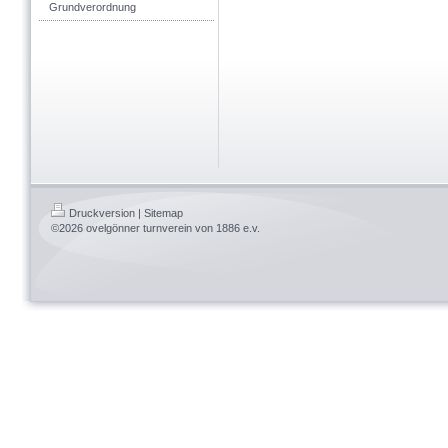
Grundverordnung
Druckversion
|
Sitemap
©2026 ovelgönner turnverein von 1886 e.v.