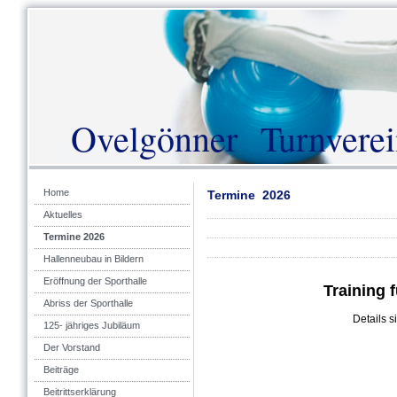
Ovelgönner Turnverei
Home
Termine 2026
Aktuelles
Termine 2026
Hallenneubau in Bildern
Eröffnung der Sporthalle
Training 
Abriss der Sporthalle
Details s
125- jähriges Jubiläum
Der Vorstand
Beiträge
Beitrittserklärung